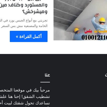
والمستورد وكناف: مين
وميشرخش؟
تجربتي مع أنواع الجبس بورد في ا
الخامة والمصنعية مش بس السعر 
أكمل القراءة »
عنا
مرحباً بيك في موقعنا المت
تشطيب الشقق! إحنا هنا علش
نساعدك تحول شقتك لبيت أح