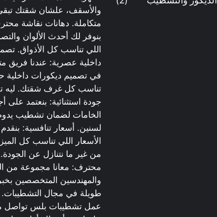
الديكور والتشطيب
(2)
والأسقف، علشان شقتك تبقى
متكاملة. دهانات نقاشة محترف
بنوفر لك أحدث الألوان والتص
اللي تناسب كل الأذواق. تصم
داخلية عصرية: عندنا فريق 
في تصميم ديكورات داخلية حد
تناسب كل غرف شقتك. ليه تخت
جودة استثنائية: بنعتمد على أج
الخامات لضمان تشطيب يدوم
لسنين. أسعار تنافسية: بنقدم
الأسعار اللي تناسب كل الميزا
من غير ما نتنازل عن الجودة.
محترف: معانا مجموعة من الف
والمهندسين المتخصصين بخبر
طويلة في مجال التشطيبات. 
عمل تشطيبات بلس تواصل مع