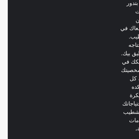
تدور
ت
ن
عاك في
يب.
تاجه
يق بيك.
ريكك في
شخصيتك
 كل
ده
كرة
ياجاتك
 تشطيب
مات
،