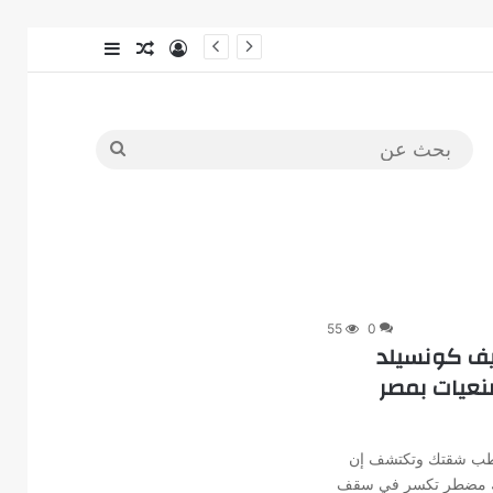
ي؟
55
0
يف كونسيلد
نعيات بمصر
شطب شقتك وتكتشف إن
نك مضطر تكسر في سقف