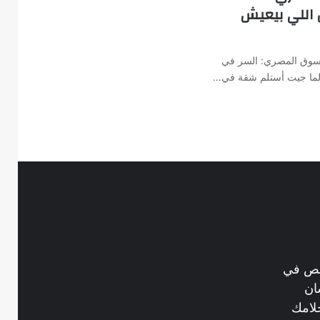
 اللي بيعيش
لسوق المصري: السر في
لما جيت أستلم شقة في…
خصص في
ان
لامك