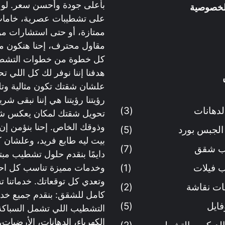
بأعلى جودة وأحسن سعر. لو ب
لخصوصية
على تشطيبات عصرية، خاما
ممتازة، أو حتى استشارات م
مقاول محترف، إحنا هنكون م
كل خطوة من خطوات التشط
هدفنا إننا نوفر لك كل اللي تح
علشان شقتك تكون مثالية وتل
رؤيتنا رؤيتنا هي إننا نبقى ش
لدهانات
(3)
تحويل شقتك لمكان يعكس 
وذوقك الخاص. إحنا بنؤمن إن
الجبس بورد
(5)
بيت ليه طابع فريد، وعلشان ك
 شقق
(7)
دايمًا بنقدم حلول تشطيب مبت
 فيلات
(1)
وخدمات مميزة تناسب كل احت
وتعدي كل توقعاتك. خدماتنا
ت نقاشة
(2)
كامل للشقق: بنقدم جميع خد
فايل
(5)
التشطيب اللي تشمل السباكة
الكهرباء، الدهانات، الأرضيات،