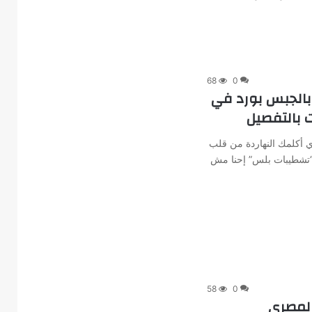
68
0
بالجبس بورد في
 بالتفصيل
 أكلمك النهاردة من قلب
 “تشطيبات بلس” إحنا مش
58
0
المصري