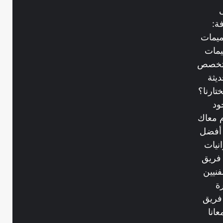
ة:
ميمات
يمات
متخصص
يثة
ارنا؟
ود
 معاك
 أفضل
نيات
 فريق
نيين
ة
فريق
انا