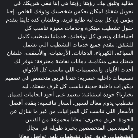
مثالية وتليق بيك. رؤيتنا رؤيتنا هي إننا نبقى شريكك في
تحويل شقتك لمكان يعكس شخصيتك وذوقك الخاص. إحنا
بنؤمن إن كل بيت ليه طابع فريد، وعلشان كده دايمًا بنقدم
حلول تشطيب مبتكرة وخدمات مميزة تناسب كل
احتياجاتك وتعدي كل توقعاتك. خدماتنا تشطيب كامل
للشقق: بنقدم جميع خدمات التشطيب اللي تشمل
السباكة، الكهرباء، الدهانات، الأرضيات، والأسقف، علشان
شقتك تبقى متكاملة. دهانات نقاشة محترفة: بنوفر لك
أحدث الألوان والتصميمات اللي تناسب كل الأذواق.
تصميمات داخلية عصرية: عندنا فريق متخصص في تصميم
ديكورات داخلية حديثة تناسب كل غرف شقتك. ليه
تختارنا؟ جودة استثنائية: بنعتمد على أجود الخامات لضمان
تشطيب يدوم معاك لسنين. أسعار تنافسية: بنقدم أفضل
الأسعار اللي تناسب كل الميزانيات من غير ما نتنازل عن
الجودة. فريق محترف: معانا مجموعة من الفنيين
والمهندسين المتخصصين بخبرة طويلة في مجال
التشطيبات. فريق عمل تشطيبات بلس تواصل معانا