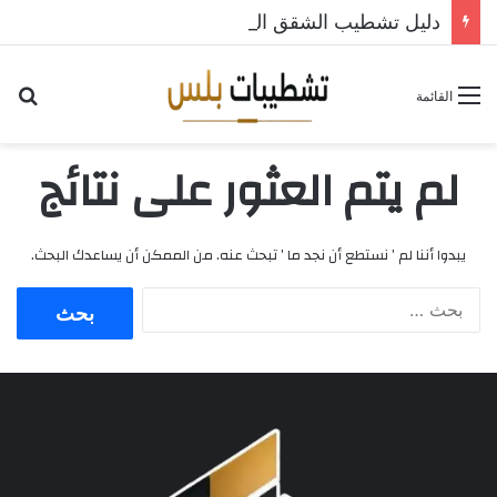
دليل تشطيب الشقق الفندقية والسياحية: كيف تحقق أعلى عائد استثماري؟
القائمة
لم يتم العثور على نتائج
يبدوا أننا لم ’ نستطع أن نجد ما ’ تبحث عنه. من الممكن أن يساعدك البحث.