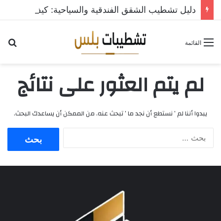
دليل تشطيب الشقق الفندقية والسياحية: كيف تحقق أعلى عائد استثماري؟
القائمة
لم يتم العثور على نتائج
يبدوا أننا لم ’ نستطع أن نجد ما ’ تبحث عنه. من الممكن أن يساعدك البحث.