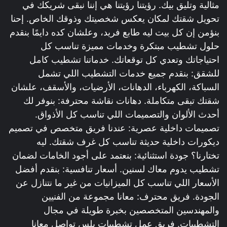
مثالية وتليق بيك. رؤيتنا رؤيتنا هي إننا نبقى شريكك في
تحويل شقتك لمكان يعكس شخصيتك وذوقك الخاص. إحنا
بنؤمن إن كل بيت ليه طابع فريد، وعلشان كده دايمًا بنقدم
حلول تشطيب مبتكرة وخدمات مميزة تناسب كل
احتياجاتك وتعدي كل توقعاتك. خدماتنا تشطيب كامل
للشقق: بنقدم جميع خدمات التشطيب اللي تشمل
السباكة، الكهرباء، الدهانات، الأرضيات، والأسقف، علشان
شقتك تبقى متكاملة. دهانات نقاشة محترفة: بنوفر لك
أحدث الألوان والتصميمات اللي تناسب كل الأذواق.
تصميمات داخلية عصرية: عندنا فريق متخصص في تصميم
ديكورات داخلية حديثة تناسب كل غرف شقتك. ليه
تختارنا؟ جودة استثنائية: بنعتمد على أجود الخامات لضمان
تشطيب يدوم معاك لسنين. أسعار تنافسية: بنقدم أفضل
الأسعار اللي تناسب كل الميزانيات من غير ما نتنازل عن
الجودة. فريق محترف: معانا مجموعة من الفنيين
والمهندسين المتخصصين بخبرة طويلة في مجال
التشطيبات. فريق عمل تشطيبات بلس تواصل معانا