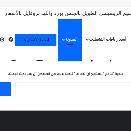
يم الريسبشن الطويل بالجبس بورد والليد بروفايل بالأسعار
أسعار باقات التشطيب
المدونة
اضغط للأتصال بنا
لم يتم العثور على نتائج
يبدوا أننا لم ’ نستطع أن نجد ما ’ تبحث عنه. من الممكن أن يساعدك البحث.