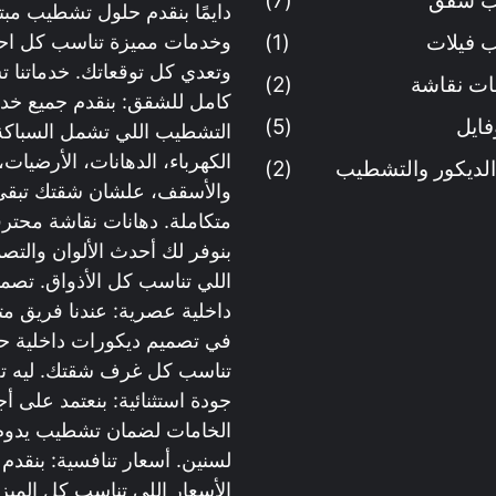
 شقق
(7)
دايمًا بنقدم حلول تشطيب مبت
 فيلات
(1)
وخدمات مميزة تناسب كل احت
وتعدي كل توقعاتك. خدماتنا
ت نقاشة
(2)
كامل للشقق: بنقدم جميع خد
فايل
(5)
التشطيب اللي تشمل السباكة
الكهرباء، الدهانات، الأرضيات،
الديكور والتشطيب
(2)
والأسقف، علشان شقتك تبقى
متكاملة. دهانات نقاشة محترف
بنوفر لك أحدث الألوان والتص
اللي تناسب كل الأذواق. تصم
داخلية عصرية: عندنا فريق 
في تصميم ديكورات داخلية حد
تناسب كل غرف شقتك. ليه تخت
جودة استثنائية: بنعتمد على أج
الخامات لضمان تشطيب يدوم
لسنين. أسعار تنافسية: بنقدم
الأسعار اللي تناسب كل الميزا