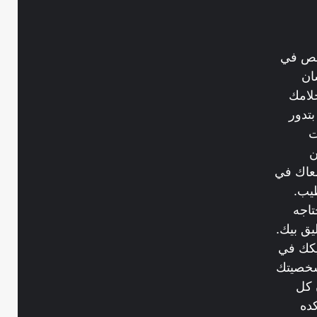
خصص في
ان
لامك
تدور
ت
ن
عاك في
يب.
تاجه
يق بيك.
ريكك في
شخصيتك
 كل
ده