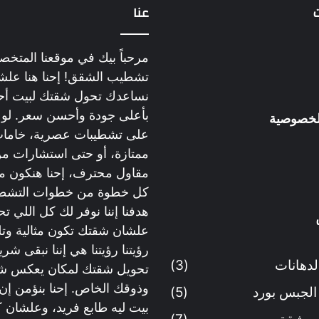
عنا
مرحباً بيك في موقعنا المت
تشطيب الشقق! إحنا هنا علش
نساعدك تحول شقتك لبيت أح
بأعلى جودة وأحسن سعر. لو ب
لخصوصية
على تشطيبات عصرية، خاما
ممتازة، أو حتى استشارات م
مقاول محترف، إحنا هنكون م
كل خطوة من خطوات التشط
هدفنا إننا نوفر لك كل اللي تح
علشان شقتك تكون مثالية وتل
رؤيتنا رؤيتنا هي إننا نبقى ش
لدهانات
(3)
تحويل شقتك لمكان يعكس 
وذوقك الخاص. إحنا بنؤمن إن
الجبس بورد
(5)
بيت ليه طابع فريد، وعلشان ك