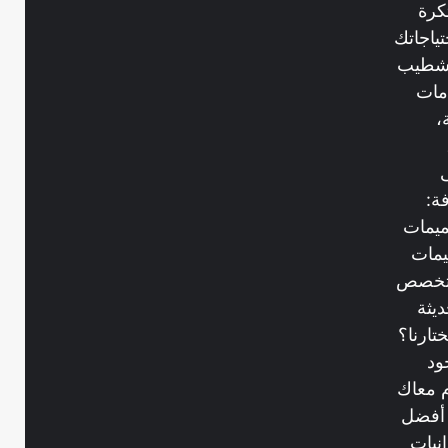
كرة
ياجاتك
 تشطيب
مات
،
ة:
ميمات
يمات
متخصص
يثة
ارنا؟
ود
 معاك
 أفضل
نيات