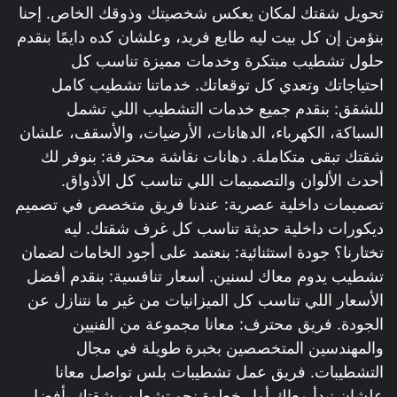
تحويل شقتك لمكان يعكس شخصيتك وذوقك الخاص. إحنا
بنؤمن إن كل بيت ليه طابع فريد، وعلشان كده دايمًا بنقدم
حلول تشطيب مبتكرة وخدمات مميزة تناسب كل
احتياجاتك وتعدي كل توقعاتك. خدماتنا تشطيب كامل
للشقق: بنقدم جميع خدمات التشطيب اللي تشمل
السباكة، الكهرباء، الدهانات، الأرضيات، والأسقف، علشان
شقتك تبقى متكاملة. دهانات نقاشة محترفة: بنوفر لك
أحدث الألوان والتصميمات اللي تناسب كل الأذواق.
تصميمات داخلية عصرية: عندنا فريق متخصص في تصميم
ديكورات داخلية حديثة تناسب كل غرف شقتك. ليه
تختارنا؟ جودة استثنائية: بنعتمد على أجود الخامات لضمان
تشطيب يدوم معاك لسنين. أسعار تنافسية: بنقدم أفضل
الأسعار اللي تناسب كل الميزانيات من غير ما نتنازل عن
الجودة. فريق محترف: معانا مجموعة من الفنيين
والمهندسين المتخصصين بخبرة طويلة في مجال
التشطيبات. فريق عمل تشطيبات بلس تواصل معانا
علشان نبدأ معاك أول خطوة نحو تشطيب شقتك بأفضل