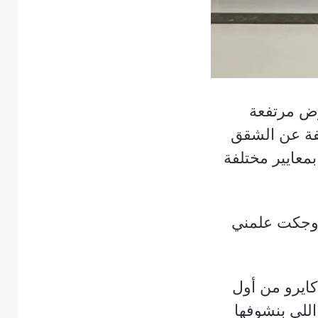
رض مرتفعة
لفة عن الشقق
معايير مختلفة
روجكت علمني
كايرو من أول
اللي بنشوفها