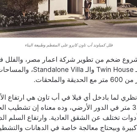
فلل كمباوند أب تاون كايرو على المقطم وطبيعة البناء
روع ضخم من تطوير شركة اعمار مصر، والفلل فيه ب
 والملحقات.
ظري لما بادخل أي فيلا في أب تاون هي ارتفاع الأس
بتتراوح بين 3 و3.5 متر في الدور الأرضي، وده معناه إن تشطي
وات تختلف عن الشقق العادية. وارتفاع السلم ال
بيرة وبيحتاج معالجة خاصة في الدهانات والتشطي