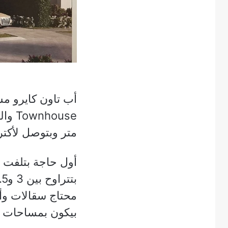
أب تاون كايرو مش
متر وبتوصل لأكتر من 600 متر مع الحديقة
أول حاجة بتلفت ن
محتاج سقالات وأد
بيكون بمساحات ك