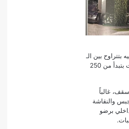
تتراوح بين الـ
Townhouse والـ Twin House والـ Standalone Villa، والمساحات بتبدأ من 250
قف، غالباً
ب الجبس والنقاشة
داخلي برضو
بات.